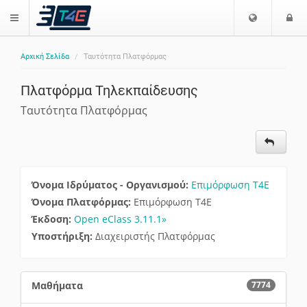
Επιλογή
Ε
$langMenu
Γλώσσας
Αρχική Σελίδα
Ταυτότητα Πλατφόρμας
Πλατφόρμα Τηλεκπαίδευσης
Ταυτότητα Πλατφόρμας
Όνομα Ιδρύματος - Οργανισμού:
Επιμόρφωση Τ4Ε
Όνομα Πλατφόρμας:
Επιμόρφωση Τ4Ε
Έκδοση:
Open eClass 3.11.1»
Υποστήριξη:
Διαχειριστής Πλατφόρμας
Μαθήματα
7774